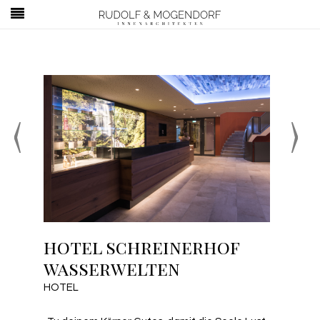
‹
›
hotel schreinerhof
hotel schreinerhof
wasserwelten
wasserwelten
HOTEL
HOTEL