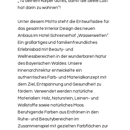
„Tu deinem Körper Gutes, damit die Seele Lust
„Tu deinem Körper Gutes, damit die Seele Lust
hat darin zu wohnen“!
hat darin zu wohnen“!
Unter diesem Motto steht die Entwurfsidee für
Unter diesem Motto steht die Entwurfsidee für
das gesamte Interior Design des neuen
das gesamte Interior Design des neuen
Anbaus im Hotel Schreinerhof „Wasserwelten“.
Anbaus im Hotel Schreinerhof „Wasserwelten“.
Ein großartiges und familienfreundliches
Ein großartiges und familienfreundliches
Erlebnisbad mit Beauty- und
Erlebnisbad mit Beauty- und
Wellnessbereichen in der wunderbaren Natur
Wellnessbereichen in der wunderbaren Natur
des Bayerischen Waldes. Unsere
des Bayerischen Waldes. Unsere
Innenarchitektur entwickelte ein
Innenarchitektur entwickelte ein
authentisches Farb- und Materialkonzept mit
authentisches Farb- und Materialkonzept mit
dem Ziel, Entspannung und Gesundheit zu
dem Ziel, Entspannung und Gesundheit zu
fördern. Verwendet werden natürliche
fördern. Verwendet werden natürliche
Materialien: Holz, Naturstein, Leinen- und
Materialien: Holz, Naturstein, Leinen- und
Wollstoffe sowie natürliches Moos.
Wollstoffe sowie natürliches Moos.
Beruhigende Farben aus Erdtönen in den
Beruhigende Farben aus Erdtönen in den
Ruhe- und Beautybereichen im
Ruhe- und Beautybereichen im
Zusammenspiel mit gezielten Farbflächen zur
Zusammenspiel mit gezielten Farbflächen zur