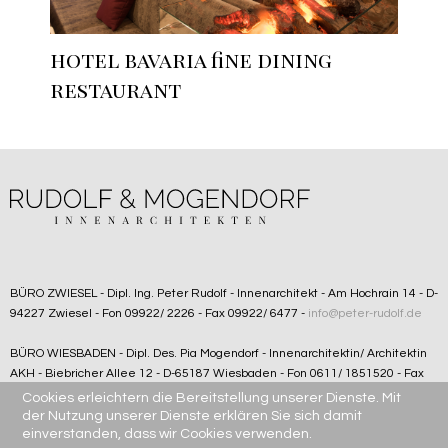
hotel bavaria fine dining
restaurant
BÜRO ZWIESEL - Dipl. Ing. Peter Rudolf - Innenarchitekt - Am Hochrain 14 - D-
94227 Zwiesel - Fon 09922/ 2226 - Fax 09922/ 6477 -
info@peter-rudolf.de
BÜRO WIESBADEN - Dipl. Des. Pia Mogendorf - Innenarchitektin/ Architektin
AKH - Biebricher Allee 12 - D-65187 Wiesbaden - Fon 0611/ 1851520 - Fax
0611/ 1851522 -
office@projektdesign-wi.de
Cookies erleichtern die Bereitstellung unserer Dienste. Mit
der Nutzung unserer Dienste erklären Sie sich damit
einverstanden, dass wir Cookies verwenden.