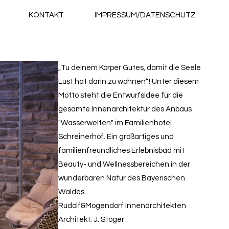
KONTAKT
IMPRESSUM/DATENSCHUTZ
„Tu deinem Körper Gutes, damit die Seele
Lust hat darin zu wohnen“! Unter diesem
Motto steht die Entwurfsidee für die
gesamte Innenarchitektur des Anbaus
"Wasserwelten" im Familienhotel
Schreinerhof. Ein großartiges und
familienfreundliches Erlebnisbad mit
Beauty- und Wellnessbereichen in der
wunderbaren Natur des Bayerischen
Waldes.
Rudolf&Mogendorf Innenarchitekten
Architekt: J. Stöger